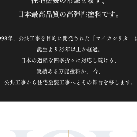
住宅塗装の常識を覆す、
日本最高品質の高弾性塗料です。
1998年、公共工事を目的に開発された「マイカシリカ」
誕生より25年以上が経過。
日本の過酷な四季折々に対応し続ける、
実績ある万能塗料が、 今、
公共工事から住宅塗装工事へとその舞台を移します。