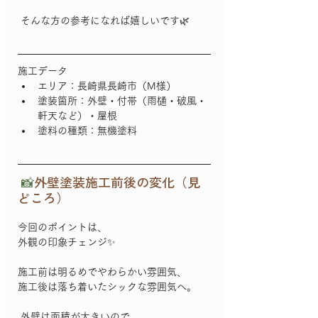
 そんな方の参考になれば嬉しいです🌿
施工データ 
エリア：長崎県長崎市（M様） 	
塗装箇所：外壁・付帯（雨樋・破風・
軒天など）・屋根 	
塗料の種類：無機塗料 
 📸
外壁塗装施工前後の変化（見
どころ） 
今回のポイントは、
外観の印象チェンジ✨
施工前は明るめでやわらかい雰囲気、
施工後は落ち着いたシックな雰囲気へ。 
 外壁は面積が大きいので、