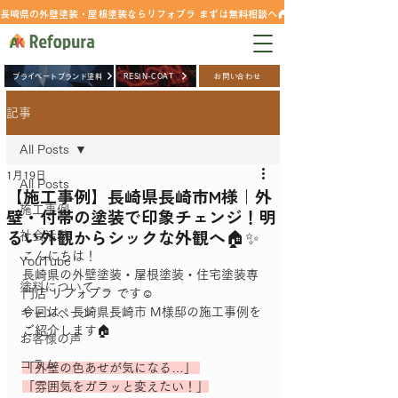
長崎県の外壁塗装・屋根塗装ならリフォプラ まずは無料相談へ
0957-42-5827
プライベートブランド塗料
RESIN-COAT
お問い合わせ
記事
All Posts
1月19日
All Posts
【施工事例】長崎県長崎市M様｜外
施工事例
壁・付帯の塗装で印象チェンジ！明
るい外観からシックな外観へ🏠✨
社会活動
こんにちは！
YouTube
長崎県の外壁塗装・屋根塗装・住宅塗装専
塗料について
門店 リフォプラ です☺️
今回は、長崎県長崎市 M様邸の施工事例を
キャンペーン
ご紹介します🏠
お客様の声
コラム
「外壁の色あせが気になる…」 
「雰囲気をガラッと変えたい！」