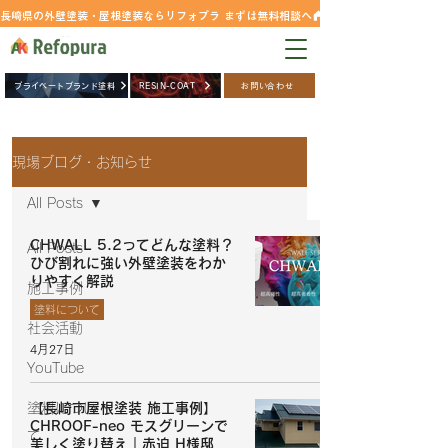
長崎県の外壁塗装・屋根塗装ならリフォプラ まずは無料相談へ
0957-42-5827
プライベートブランド塗料
RESIN-COAT
お問い合わせ
現場ブログ・お知らせ
All Posts
CHWALL 5.2ってどんな塗料？
All Posts
ひび割れに強い外壁塗装をわか
りやすく解説
施工事例
塗料について
社会活動
4月27日
YouTube
塗料につい
【長崎市屋根塗装 施工事例】
CHROOF-neo モスグリーンで
て
美しく塗り替え｜赤迫 H様邸