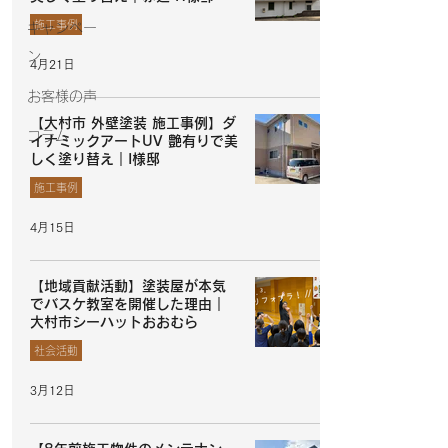
施工事例
キャンペー
ン
4月21日
お客様の声
【大村市 外壁塗装 施工事例】ダ
コラム
イナミックアートUV 艶有りで美
しく塗り替え｜I様邸
施工事例
4月15日
【地域貢献活動】塗装屋が本気
でバスケ教室を開催した理由｜
大村市シーハットおおむら
社会活動
3月12日