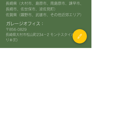
長崎県（大村市、島原市、南島原市、諫早市、
長崎市、佐世保市、波佐見町）
​佐賀県（嬉野市、武雄市、その他近郊エリア）
ガレージオフィス：
〒856-0829
長崎県大村市松山町234－2 モンテスタイル空港通
りⅡ(E)
TOP
​施工実績
お客様の声
塗料について
アステックペイント
レジンコート
外壁塗装のお役立ち情報
現場ブログ・お知らせ
お問い合わせ